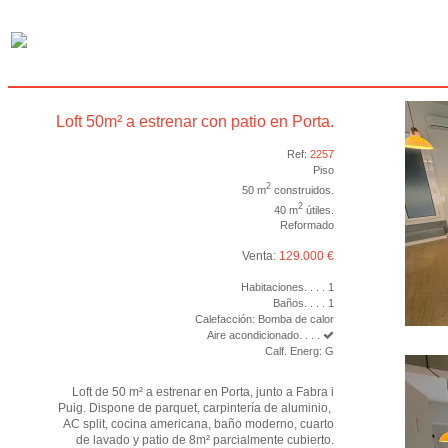
Loft 50m² a estrenar con patio en Porta.
Ref:
2257
Piso
2
50 m
construidos.
2
40 m
útiles.
Reformado
Venta:
129.000 €
Habitaciones. . . . 1
Baños. . . . 1
Calefacción: Bomba de calor
Aire acondicionado. . . .
Calf. Energ: G
Loft de 50 m² a estrenar en Porta, junto a Fabra i
Puig. Dispone de parquet, carpintería de aluminio,
AC split, cocina americana, baño moderno, cuarto
de lavado y patio de 8m² parcialmente cubierto.