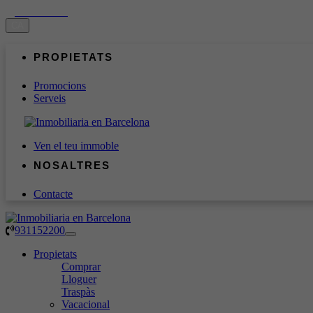
931152200
CA
PROPIETATS
Promocions
Serveis
Ven el teu immoble
NOSALTRES
Contacte
931152200
Toggle
navigation
Propietats
Comprar
Lloguer
Traspàs
Vacacional