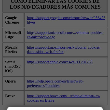
CÓMO ELIMINAR LAS COOKIES DE
LOS NAVEGADORES MÁS COMUNES
Google
https://support.google.com/chrome/answer/95647?
Chrome
hl=es
Microsoft
https://support.microsoft.com/.../eliminar-cookies-
Edge
en-microsoft-edge
Mozilla
https://support.mozilla.org/es/kb/borrar-cookies-
Firefox
datos-sitios-web-firefox
Safari
https://support.apple.com/es-es/HT201265
(macOS /
iOS)
Opera
https://help.opera.com/en/latest/web-
preferences/#cookies
Brave
https://support.brave.com/.../cómo-eliminar-las-
cookies-en-Brave