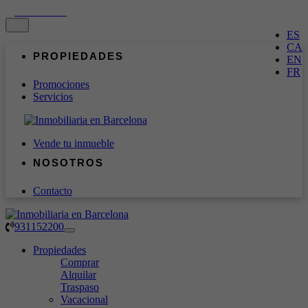
931152200
ES
ES
CA
PROPIEDADES
EN
FR
Promociones
Servicios
Vende tu inmueble
NOSOTROS
Contacto
QUIÉNES SOMOS
COMPRAR
ALQUILAR
NUESTRO EQUIPO
TRASPASO
BLOG
931152200
Toggle
navigation
Propiedades
Comprar
Alquilar
Traspaso
Vacacional