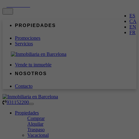
931152200
ES
ES
CA
PROPIEDADES
EN
FR
Promociones
Servicios
Vende tu inmueble
NOSOTROS
Contacto
QUIÉNES SOMOS
COMPRAR
ALQUILAR
NUESTRO EQUIPO
TRASPASO
BLOG
931152200
Toggle
navigation
Propiedades
Comprar
Alquilar
Traspaso
Vacacional