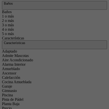
Baños
Baños
1 o más
2 o más
3 o más
4 o más
5 o más
Características
Características
Adaptado
Admite Mascotas
Aire Acondicionado
Alarma Interior
Amueblado
Ascensor
Calefacción
Cocina Amueblada
Garaje
Gimnasio
Piscina
Pista de Pádel
Planta Baja
Precio