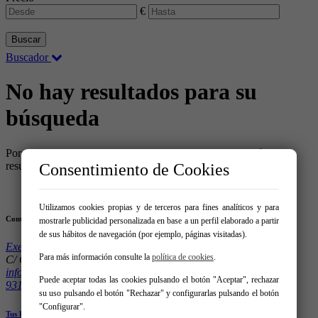
€
Buscar
Buscador
No hay resultados para su
búsqueda
Por favor reduzca los filtros aplicados para encontrar algún
resultado.
Consentimiento de Cookies
Utilizamos cookies propias y de terceros para fines analíticos y para
Contacto
mostrarle publicidad personalizada en base a un perfil elaborado a partir
de sus hábitos de navegación (por ejemplo, páginas visitadas).
Exes Grup Expofinques
Para más información consulte la
política de cookies
.
C/ Clot 123 08026 – Barcelona
info@expofinques.com
Puede aceptar todas las cookies pulsando el botón "Aceptar", rechazar
931152200
su uso pulsando el botón "Rechazar" y configurarlas pulsando el botón
"Configurar".
Tus Favoritos