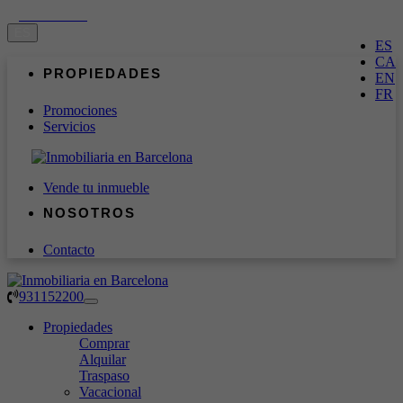
931152200
ES
ES
CA
PROPIEDADES
EN
FR
Promociones
Servicios
Vende tu inmueble
NOSOTROS
Contacto
QUIÉNES SOMOS
COMPRAR
ALQUILAR
NUESTRO EQUIPO
TRASPASO
BLOG
931152200
Toggle
navigation
Propiedades
Comprar
Alquilar
Traspaso
Vacacional