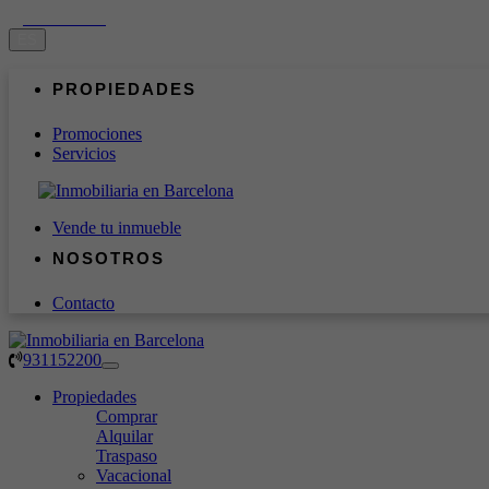
931152200
ES
PROPIEDADES
Promociones
Servicios
Vende tu inmueble
NOSOTROS
Contacto
931152200
Toggle
navigation
Propiedades
Comprar
Alquilar
Traspaso
Vacacional