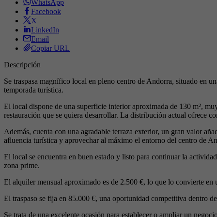
WhatsApp
Facebook
X
LinkedIn
Email
Copiar URL
Descripción
Se traspasa magnífico local en pleno centro de Andorra, situado en una
temporada turística.
El local dispone de una superficie interior aproximada de 130 m², mu
restauración que se quiera desarrollar. La distribución actual ofrece
Además, cuenta con una agradable terraza exterior, un gran valor aña
afluencia turística y aprovechar al máximo el entorno del centro de A
El local se encuentra en buen estado y listo para continuar la activid
zona prime.
El alquiler mensual aproximado es de 2.500 €, lo que lo convierte en
El traspaso se fija en 85.000 €, una oportunidad competitiva dentro de
Se trata de una excelente ocasión para establecer o ampliar un negocio d