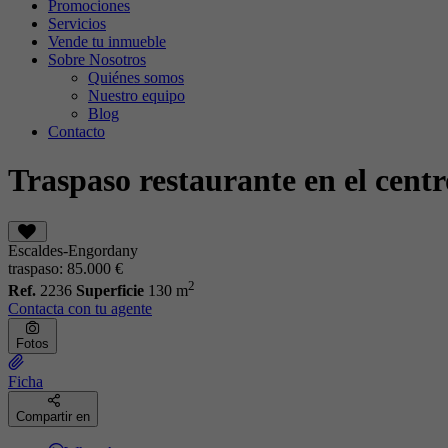
Promociones
Servicios
Vende tu inmueble
Sobre Nosotros
Quiénes somos
Nuestro equipo
Blog
Contacto
Traspaso restaurante en el cent
Escaldes-Engordany
traspaso:
85.000 €
2
Ref.
2236
Superficie
130 m
Contacta con tu agente
Fotos
Ficha
Compartir en